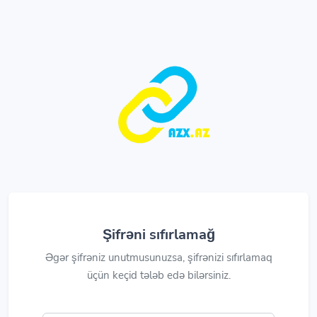
Şifrəni sıfırlamağ
Əgər şifrəniz unutmusunuzsa, şifrənizi sıfırlamaq
üçün keçid tələb edə bilərsiniz.