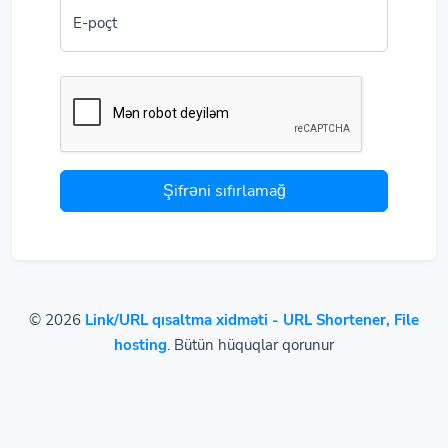
E-poçt
Şifrəni sıfırlamağ
© 2026
Link/URL qısaltma xidməti - URL Shortener, File
hosting
. Bütün hüquqlar qorunur