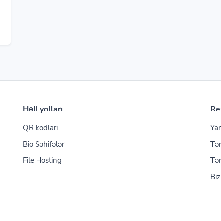
Həll yolları
Re
QR kodları
Yar
Bio Səhifələr
Tər
File Hosting
Tər
Biz