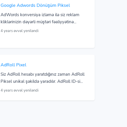
Google Adwords Dönüşüm Piksel
AdWords konversiya izləmə ilə siz reklam
kliklərinizin dəyərli müştəri fəaliyyətinə...
4 years əvvəl yeniləndi
AdRoll Pixel
Siz AdRoll hesabı yaratdığınız zaman AdRoll
Piksel unikal şəkildə yaradılır. AdRoll ID-si...
4 years əvvəl yeniləndi