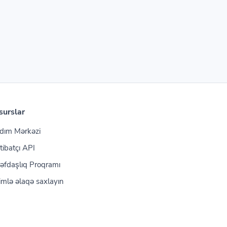
surslar
dım Mərkəzi
tibatçı API
əfdaşlıq Proqramı
imlə əlaqə saxlayın