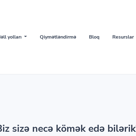
əll yolları
Qiymətləndirmə
Bloq
Resurslar
Biz sizə necə kömək edə bilərik