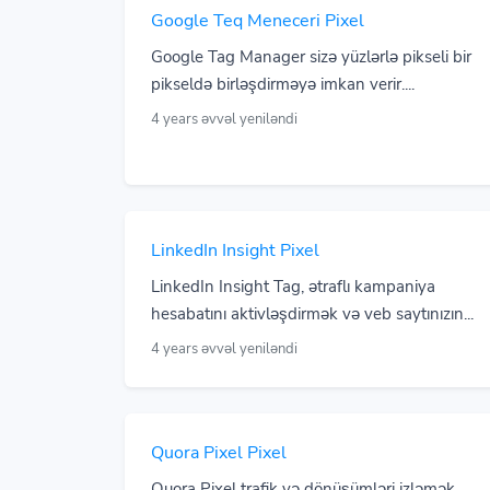
Google Teq Meneceri Pixel
Google Tag Manager sizə yüzlərlə pikseli bir
pikseldə birləşdirməyə imkan verir....
4 years əvvəl yeniləndi
LinkedIn Insight Pixel
LinkedIn Insight Tag, ətraflı kampaniya
hesabatını aktivləşdirmək və veb saytınızın...
4 years əvvəl yeniləndi
Quora Pixel Pixel
Quora Pixel trafik və dönüşümləri izləmək