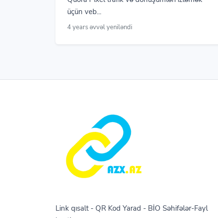
üçün veb...
4 years əvvəl yeniləndi
Link qısalt - QR Kod Yarad - BİO Səhifələr-Fayl